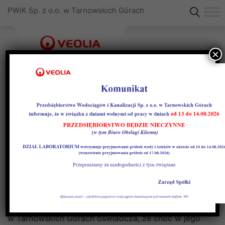
PWiK Sp. z o.o. w Tarnowskich Górach
×
Taryfy dla Gminy Woźniki –
oświadczenie
W odniesieniu do decyzji Państwowego
Gospodarstwa Wodnego „Wody Polskie” dotyczącej
korekty wniosku taryfowego dla gminy Woźniki
zarząd Przedsiębiorstwa Wodociągów i Kanalizacji
w Tarnowskich Górach oświadcza, że choć w jego