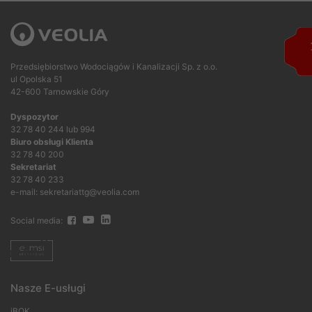
Przedsiębiorstwo Wodociągów i Kanalizacji Sp. z o.o.
ul Opolska 51
42-600 Tarnowskie Góry
Dyspozytor
32 78 40 244 lub 994
Biuro obsługi Klienta
32 78 40 200
Sekretariat
32 78 40 233
e-mail: sekretariattg@veolia.com
Social media:
Nasze E-usługi
iBOK