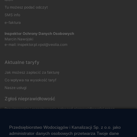
Tu możesz podać odczyt
SMS info
e-faktura
Inspektor Ochrony Danych Osobowych
Marcin Nawojski
e-mail:
inspektor.pl.vpol@veolia.com
Aktualne taryfy
Jak możesz zapłacić za fakturę
Co wpływa na wysokość taryf
Nasze usługi
Zgłoś nieprawidłowość
Przyjmowanie i rozpatrywanie zgłoszeń nieprawidłowości przez
sygnalistów
Przedsiębiorstwo Wodociągów i Kanalizacji Sp. z o.o. jako
Strefa klienta
administrator danych osobowych przetwarza Twoje dane