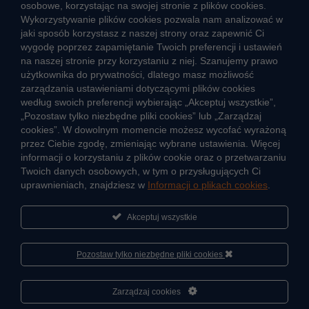
osobowe, korzystając na swojej stronie z plików cookies.
Aktualności
Wykorzystywanie plików cookies pozwala nam analizować w
Informacja o jakości wody
jaki sposób korzystasz z naszej strony oraz zapewnić Ci
Informacje o przerwach w dostawie wody
wygodę poprzez zapamiętanie Twoich preferencji i ustawień
na naszej stronie przy korzystaniu z niej. Szanujemy prawo
Pogotowie wodociągowe
użytkownika do prywatności, dlatego masz możliwość
Jak oszczędzać wodę
zarządzania ustawieniami dotyczącymi plików cookies
Czego nie wrzucać do kanalizacji
według swoich preferencji wybierając „Akceptuj wszystkie”,
Jak unikać strat wody
„Pozostaw tylko niezbędne pliki cookies” lub „Zarządzaj
cookies”. W dowolnym momencie możesz wycofać wyrażoną
Nawyki eko-mieszkańca
przez Ciebie zgodę, zmieniając wybrane ustawienia. Więcej
informacji o korzystaniu z plików cookie oraz o przetwarzaniu
Twoich danych osobowych, w tym o przysługujących Ci
Dane kluczowe
uprawnieniach, znajdziesz w
Informacji o plikach cookies
.
Sieć wodociągowa i ujęcia wody
Oczyszczalnie ścieków
Akceptuj wszystkie
Jak kontrolujemy jakość wody i ścieków
Pozostaw tylko niezbędne pliki cookies
Cyberbezpieczeństwo
Zarządzaj cookies
Informacje
Sportowa Akademia Veolia