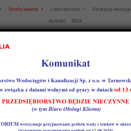
Strefa klienta
Laboratorium
Edukacja ekolog
Kontakt
IBOK
Pan Tomek pomaga
 klientów PWiK
 Tarnowskie Góry przygotował nowe narzędzie pn. „Pan T
 do sieci wod-kan. „Pan Tomek” wyjaśnia krok po kroku ja
 je wypełnić. Dla Klientów PWiK został również przygotowa
.
Panem Tomkiem i i tematem jak złożyć wniosek o wydanie