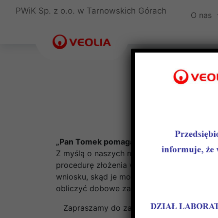
PWiK Sp. z o.o. w Tarnowskich Górach
O nas
„Pan Tomek pomaga”
– nowe narzędzie dla
Z myślą o naszych nowych klientach, PWiK
procedurę złożenia wniosku o przyłączenie
wniosku, skąd je można pobrać, jak należy
obliczyć dobowe zapotrzebowanie na wodę
Zapraszamy do zapoznania się z naszym 