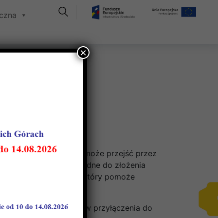
iczna
×
omek pomaga”, które pomoże przejść przez
kie dokumenty są niezbędne do złożenia
ny aktywny kalkulator, który pomoże
 technicznych warunków przyłączenia do