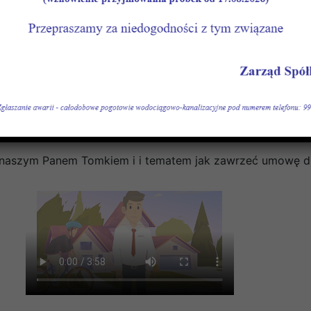
sieci wod-kan.
naszym Panem Tomkiem i i tematem jak zawrzeć umowę dla