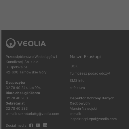
Nasze E-usługi
Przedsiębiorstwo Wodociągów i
Kanalizacji Sp. z o.o.
iBOK
ul Opolska 51
42-600 Tarnowskie Góry
Tu możesz podać odczyt
SMS info
Dyspozytor
32 78 40 244 lub 994
e-faktura
Biuro obsługi Klienta
32 78 40 200
Inspektor Ochrony Danych
Sekretariat
Osobowych
32 78 40 233
Marcin Nawojski
e-mail: sekretariattg@veolia.com
e-mail:
inspektor.pl.vpol@veolia.com
Social media: