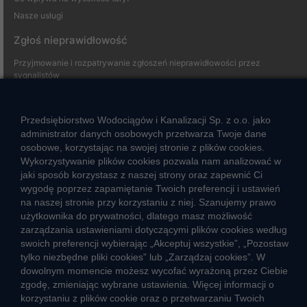
Nasze usługi
Zgłoś nieprawidłowość
Przyjmowanie i rozpatrywanie zgłoszeń nieprawidłowości przez
sygnalistów
Strefa klienta
Przedsiębiorstwo Wodociągów i Kanalizacji Sp. z o.o. jako
administrator danych osobowych przetwarza Twoje dane
Aktualności
osobowe, korzystając na swojej stronie z plików cookies.
Informacja o jakości wody
Wykorzystywanie plików cookies pozwala nam analizować w
Informacje o przerwach w dostawie wody
jaki sposób korzystasz z naszej strony oraz zapewnić Ci
wygodę poprzez zapamiętanie Twoich preferencji i ustawień
Pogotowie wodociągowe
na naszej stronie przy korzystaniu z niej. Szanujemy prawo
Jak oszczędzać wodę
użytkownika do prywatności, dlatego masz możliwość
Czego nie wrzucać do kanalizacji
zarządzania ustawieniami dotyczącymi plików cookies według
Jak unikać strat wody
swoich preferencji wybierając „Akceptuj wszystkie”, „Pozostaw
tylko niezbędne pliki cookies” lub „Zarządzaj cookies”. W
Nawyki eko-mieszkańca
dowolnym momencie możesz wycofać wyrażoną przez Ciebie
zgodę, zmieniając wybrane ustawienia. Więcej informacji o
Dane kluczowe
korzystaniu z plików cookie oraz o przetwarzaniu Twoich