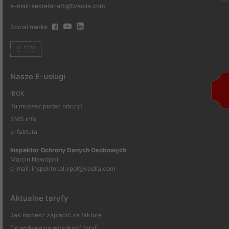
e-mail: sekretariattg@veolia.com
Social media:
Nasze E-usługi
iBOK
Tu możesz podać odczyt
SMS info
e-faktura
Inspektor Ochrony Danych Osobowych
Marcin Nawojski
e-mail:
inspektor.pl.vpol@veolia.com
Aktualne taryfy
Jak możesz zapłacić za fakturę
Co wpływa na wysokość taryf