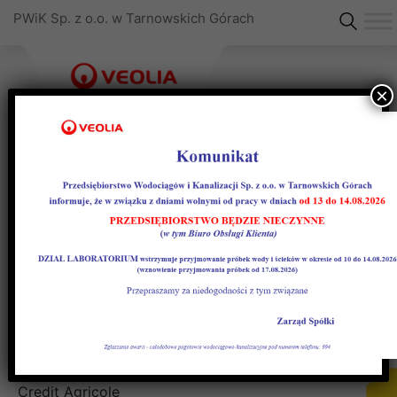
PWiK Sp. z o.o. w Tarnowskich Górach
×
Jak zapłacić za fakturę
Płatności wynikające z faktur mogą być
dokonywane w następujących formach:
bezgotówkowo z konta osobistego na
rachunek bankowy:
– nr rachunku: 11 1940 1210 0103 5982 0010 0000
Credit Agricole