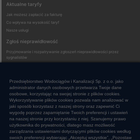
Aktualne taryfy
Jak możesz zapłacić za fakturę
Co wpływa na wysokość taryf
Nasze usługi
Zgłoś nieprawidłowość
Przyjmowanie i rozpatrywanie zgłoszeń nieprawidłowości przez
sygnalistów
Strefa klienta
Przedsiębiorstwo Wodociągów i Kanalizacji Sp. z o.o. jako
Aktualności
administrator danych osobowych przetwarza Twoje dane
osobowe, korzystając na swojej stronie z plików cookies.
Informacja o jakości wody
Wykorzystywanie plików cookies pozwala nam analizować w
Informacje o przerwach w dostawie wody
jaki sposób korzystasz z naszej strony oraz zapewnić Ci
Pogotowie wodociągowe
wygodę poprzez zapamiętanie Twoich preferencji i ustawień
Jak oszczędzać wodę
na naszej stronie przy korzystaniu z niej. Szanujemy prawo
użytkownika do prywatności, dlatego masz możliwość
Czego nie wrzucać do kanalizacji
zarządzania ustawieniami dotyczącymi plików cookies według
Jak unikać strat wody
swoich preferencji wybierając „Akceptuj wszystkie”, „Pozostaw