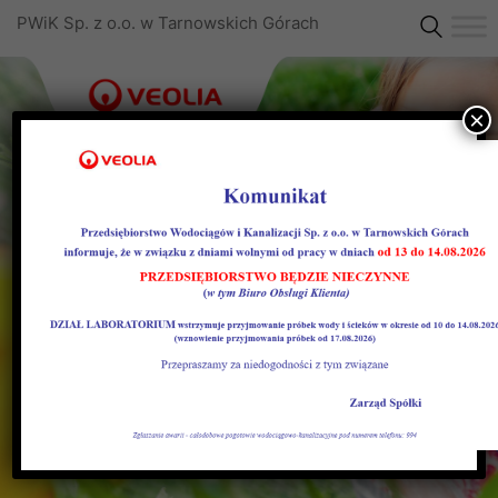
PWiK Sp. z o.o. w Tarnowskich Górach
×
Previous
Next