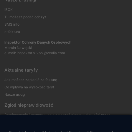
iBOK
Tu możesz podać odczyt
SMS info
e-faktura
Inspektor Ochrony Danych Osobowych
Marcin Nawojski
e-mail:
inspektor.pl.vpol@veolia.com
Aktualne taryfy
Jak możesz zapłacić za fakturę
Co wpływa na wysokość taryf
Nasze usługi
Zgłoś nieprawidłowość
Przyjmowanie i rozpatrywanie zgłoszeń nieprawidłowości przez
sygnalistów