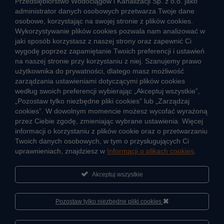
Przedsiębiorstwo Wodociągów i Kanalizacji Sp. z o.o. jako
Strefa klienta
administrator danych osobowych przetwarza Twoje dane
osobowe, korzystając na swojej stronie z plików cookies.
Aktualności
Wykorzystywanie plików cookies pozwala nam analizować w
Informacja o jakości wody
jaki sposób korzystasz z naszej strony oraz zapewnić Ci
Informacje o przerwach w dostawie wody
wygodę poprzez zapamiętanie Twoich preferencji i ustawień
na naszej stronie przy korzystaniu z niej. Szanujemy prawo
Pogotowie wodociągowe
użytkownika do prywatności, dlatego masz możliwość
Jak oszczędzać wodę
zarządzania ustawieniami dotyczącymi plików cookies
Czego nie wrzucać do kanalizacji
według swoich preferencji wybierając „Akceptuj wszystkie”,
Jak unikać strat wody
„Pozostaw tylko niezbędne pliki cookies” lub „Zarządzaj
cookies”. W dowolnym momencie możesz wycofać wyrażoną
Nawyki eko-mieszkańca
przez Ciebie zgodę, zmieniając wybrane ustawienia. Więcej
informacji o korzystaniu z plików cookie oraz o przetwarzaniu
Dane kluczowe
Twoich danych osobowych, w tym o przysługujących Ci
uprawnieniach, znajdziesz w
Informacji o plikach cookies
.
Sieć wodociągowa i ujęcia wody
Oczyszczalnie ścieków
Akceptuj wszystkie
Jak kontrolujemy jakość wody i ścieków
Pozostaw tylko niezbędne pliki cookies
Cyberbezpieczeństwo