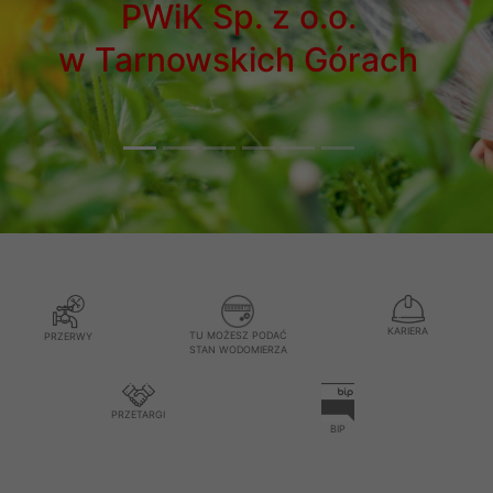
dbamy o jakość w
ach
KARIERA
TU MOŻESZ PODAĆ
PRZERWY
STAN WODOMIERZA
PRZETARGI
BIP