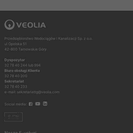
Przedsiębiorstwo Wodociągów i Kanalizacji Sp. z o.o.
ul Opolska 51
42-600 Tarnowskie Góry
Dyspozytor
32 78 40 244 lub 994
Biuro obsługi Klienta
32 78 40 200
Sekretariat
32 78 40 233
e-mail: sekretariattg@veolia.com
Social media:
Nasze E-usługi