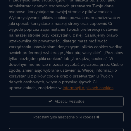
Przedsiębiorstwo Wodociągów i Kanalizacji Sp. z o.o. jako
Aktualności
administrator danych osobowych przetwarza Twoje dane
Informacja o jakości wody
osobowe, korzystając na swojej stronie z plików cookies.
Informacje o przerwach w dostawie wody
Wykorzystywanie plików cookies pozwala nam analizować w
Pogotowie wodociągowe
jaki sposób korzystasz z naszej strony oraz zapewnić Ci
wygodę poprzez zapamiętanie Twoich preferencji i ustawień
Jak oszczędzać wodę
na naszej stronie przy korzystaniu z niej. Szanujemy prawo
Czego nie wrzucać do kanalizacji
użytkownika do prywatności, dlatego masz możliwość
Jak unikać strat wody
zarządzania ustawieniami dotyczącymi plików cookies według
Nawyki eko-mieszkańca
swoich preferencji wybierając „Akceptuj wszystkie”, „Pozostaw
tylko niezbędne pliki cookies” lub „Zarządzaj cookies”. W
dowolnym momencie możesz wycofać wyrażoną przez Ciebie
Dane kluczowe
zgodę, zmieniając wybrane ustawienia. Więcej informacji o
korzystaniu z plików cookie oraz o przetwarzaniu Twoich
Sieć wodociągowa i ujęcia wody
danych osobowych, w tym o przysługujących Ci
Oczyszczalnie ścieków
uprawnieniach, znajdziesz w
Informacji o plikach cookies
.
Jak kontrolujemy jakość wody i ścieków
Akceptuj wszystkie
Cyberbezpieczeństwo
Pozostaw tylko niezbędne pliki cookies
Informacje
Sportowa Akademia Veolia