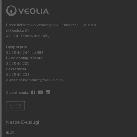
Przedsiębiorstwo Wodociągów i Kanalizacji Sp. z o.o.
ul Opolska 51
42-600 Tarnowskie Góry
Dyspozytor
32 78 40 244 lub 994
Biuro obsługi Klienta
32 78 40 200
Sekretariat
32 78 40 233
e-mail: sekretariattg@veolia.com
Social media:
Nasze E-usługi
iBOK