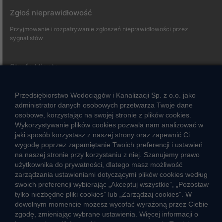
Zgłoś nieprawidłowość
Przyjmowanie i rozpatrywanie zgłoszeń nieprawidłowości przez
sygnalistów
Strefa klienta
Aktualności
Przedsiębiorstwo Wodociągów i Kanalizacji Sp. z o.o. jako
Informacja o jakości wody
administrator danych osobowych przetwarza Twoje dane
Informacje o przerwach w dostawie wody
osobowe, korzystając na swojej stronie z plików cookies.
Pogotowie wodociągowe
Wykorzystywanie plików cookies pozwala nam analizować w
Jak oszczędzać wodę
jaki sposób korzystasz z naszej strony oraz zapewnić Ci
wygodę poprzez zapamiętanie Twoich preferencji i ustawień
Czego nie wrzucać do kanalizacji
na naszej stronie przy korzystaniu z niej. Szanujemy prawo
Jak unikać strat wody
użytkownika do prywatności, dlatego masz możliwość
Nawyki eko-mieszkańca
zarządzania ustawieniami dotyczącymi plików cookies według
swoich preferencji wybierając „Akceptuj wszystkie”, „Pozostaw
tylko niezbędne pliki cookies” lub „Zarządzaj cookies”. W
Dane kluczowe
dowolnym momencie możesz wycofać wyrażoną przez Ciebie
zgodę, zmieniając wybrane ustawienia. Więcej informacji o
Sieć wodociągowa i ujęcia wody