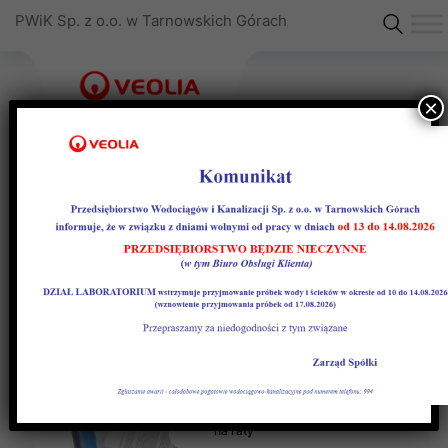
PWiK Sp. z o.o. w Tarnowskich Górach
×
Formularze do pobrania
Wniosek o rozłożenie należności
na raty