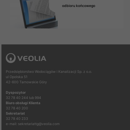
odbioru końcowego
Przedsiębiorstwo Wodociągów i Kanalizacji Sp. z o.o.
ul Opolska 51
42-600 Tarnowskie Góry
Dyspozytor
32 78 40 244 lub 994
Biuro obsługi Klienta
32 78 40 200
Sekretariat
32 78 40 233
e-mail: sekretariattg@veolia.com