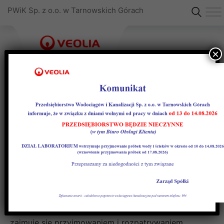
PWiK Sp. z o.o. w Tarnowskich Górach
×
Zgłoś nieprawidłowość
Zgłaszanie nieprawidłowości
w PWIK sp. z o.o. Tarnowskie
Góry
W PWIK sp. z o.o. Tarnowskie Góry powołano
Pełnomocnika ds. rozpatrywania zgłoszeń, który
zajmuje się przyjmowaniem i rozpatrywaniem