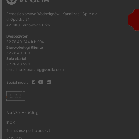
Przedsiębiorstwo Wodociągów i Kanalizacji Sp. z o.o.
ul Opolska 51
42-600 Tarnowskie Góry
Dyspozytor
32 78 40 244 lub 994
Biuro obsługi Klienta
32 78 40 200
Sekretariat
32 78 40 233
e-mail: sekretariattg@veolia.com
Social media:
Nasze E-usługi
iBOK
Tu możesz podać odczyt
SMS info