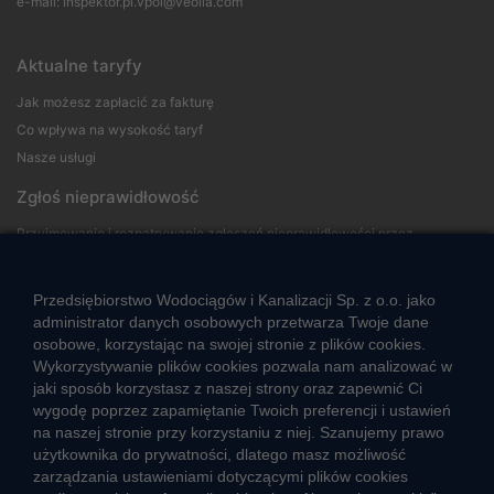
e-mail:
inspektor.pl.vpol@veolia.com
Aktualne taryfy
Jak możesz zapłacić za fakturę
Co wpływa na wysokość taryf
Nasze usługi
Zgłoś nieprawidłowość
Przyjmowanie i rozpatrywanie zgłoszeń nieprawidłowości przez
sygnalistów
Przedsiębiorstwo Wodociągów i Kanalizacji Sp. z o.o. jako
Strefa klienta
administrator danych osobowych przetwarza Twoje dane
osobowe, korzystając na swojej stronie z plików cookies.
Aktualności
Wykorzystywanie plików cookies pozwala nam analizować w
Informacja o jakości wody
jaki sposób korzystasz z naszej strony oraz zapewnić Ci
Informacje o przerwach w dostawie wody
wygodę poprzez zapamiętanie Twoich preferencji i ustawień
na naszej stronie przy korzystaniu z niej. Szanujemy prawo
Pogotowie wodociągowe
użytkownika do prywatności, dlatego masz możliwość
Jak oszczędzać wodę
zarządzania ustawieniami dotyczącymi plików cookies
Czego nie wrzucać do kanalizacji