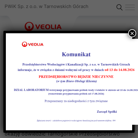
PWiK Sp. z o.o. w Tarnowskich Górach
×
Warsztaty w ramach
Tygodnia
Przedsiębiorczości
W ramach Tygodnia Przedsiębiorczości, uczniowie
tarnogórskich szkół podstawowych i średnich miała
okazję odwiedzić Tarnogórskie Przedsiębiorstwo