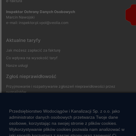
e-faktura
Inspektor Ochrony Danych Osobowych
Marcin Nawojski
e-mail:
inspektor.pl.vpol@veolia.com
Aktualne taryfy
Jak możesz zapłacić za fakturę
Co wpływa na wysokość taryf
Nasze usługi
Zgłoś nieprawidłowość
Przyjmowanie i rozpatrywanie zgłoszeń nieprawidłowości przez
sygnalistów
Strefa klienta
Przedsiębiorstwo Wodociągów i Kanalizacji Sp. z o.o. jako
administrator danych osobowych przetwarza Twoje dane
Aktualności
osobowe, korzystając na swojej stronie z plików cookies.
Informacja o jakości wody
Wykorzystywanie plików cookies pozwala nam analizować w
Informacje o przerwach w dostawie wody
jaki sposób korzystasz z naszej strony oraz zapewnić Ci