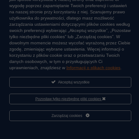
wygodę poprzez zapamiętanie Twoich preferencji i ustawień
Pogotowie wodociągowe
na naszej stronie przy korzystaniu z niej. Szanujemy prawo
Jak oszczędzać wodę
użytkownika do prywatności, dlatego masz możliwość
Czego nie wrzucać do kanalizacji
zarządzania ustawieniami dotyczącymi plików cookies według
Jak unikać strat wody
swoich preferencji wybierając „Akceptuj wszystkie”, „Pozostaw
tylko niezbędne pliki cookies” lub „Zarządzaj cookies”. W
Nawyki eko-mieszkańca
dowolnym momencie możesz wycofać wyrażoną przez Ciebie
zgodę, zmieniając wybrane ustawienia. Więcej informacji o
Dane kluczowe
korzystaniu z plików cookie oraz o przetwarzaniu Twoich
danych osobowych, w tym o przysługujących Ci
Sieć wodociągowa i ujęcia wody
uprawnieniach, znajdziesz w
Informacji o plikach cookies
.
Oczyszczalnie ścieków
Jak kontrolujemy jakość wody i ścieków
Akceptuj wszystkie
Cyberbezpieczeństwo
Pozostaw tylko niezbędne pliki cookies
Zarządzaj cookies
Informacje
Sportowa Akademia Veolia
Fundacja Veolia Polska
Kontakt
2026 ® Przedsiębiorstwo Wodociągów i Kanalizacji Sp. z o.o.