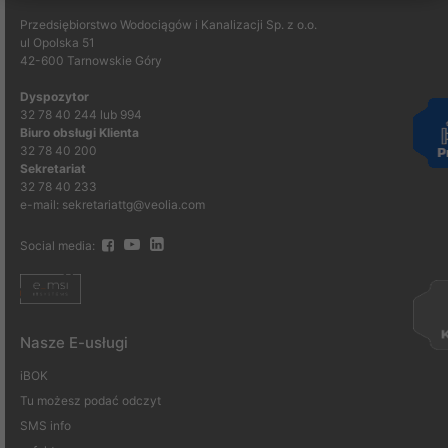
Przedsiębiorstwo Wodociągów i Kanalizacji Sp. z o.o.
ul Opolska 51
42-600 Tarnowskie Góry
Dyspozytor
32 78 40 244 lub 994
Biuro obsługi Klienta
32 78 40 200
Sekretariat
32 78 40 233
e-mail: sekretariattg@veolia.com
Social media:
Nasze E-usługi
iBOK
Tu możesz podać odczyt
SMS info