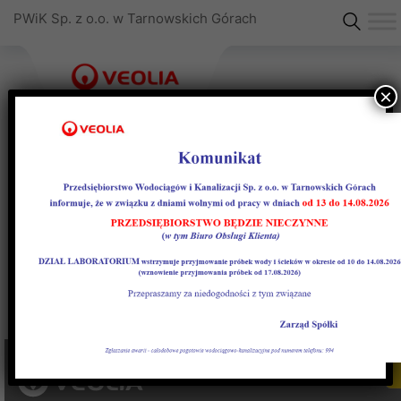
PWiK Sp. z o.o. w Tarnowskich Górach
×
Organizacja