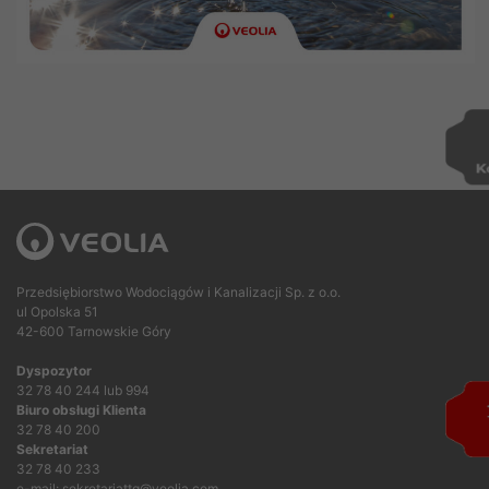
Przedsiębiorstwo Wodociągów i Kanalizacji Sp. z o.o.
ul Opolska 51
42-600 Tarnowskie Góry
Dyspozytor
32 78 40 244 lub 994
Biuro obsługi Klienta
32 78 40 200
Sekretariat
32 78 40 233
e-mail: sekretariattg@veolia.com