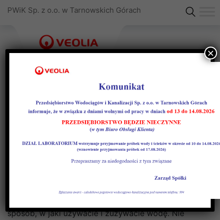
PWiK Sp. z o.o. w Tarnowskich Górach
×
Dziś obchodzimy Światowy
Dzień Wody. Co to oznacza
dla Ciebie?
Ty i Twoja rodzina, szkoła i społeczność, w której
funkcjonujesz możecie coś zmienić, zmieniając
sposób, w jaki używacie i zużywacie wodę. Nie