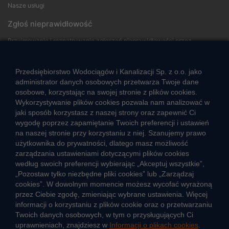
Nasze usługi
Zgłoś nieprawidłowość
Przyjmowanie i rozpatrywanie zgłoszeń nieprawidłowości przez
sygnalistów
Przedsiębiorstwo Wodociągów i Kanalizacji Sp. z o.o. jako
Strefa klienta
administrator danych osobowych przetwarza Twoje dane
osobowe, korzystając na swojej stronie z plików cookies.
Aktualności
Wykorzystywanie plików cookies pozwala nam analizować w
Informacja o jakości wody
jaki sposób korzystasz z naszej strony oraz zapewnić Ci
Informacje o przerwach w dostawie wody
wygodę poprzez zapamiętanie Twoich preferencji i ustawień
na naszej stronie przy korzystaniu z niej. Szanujemy prawo
Pogotowie wodociągowe
użytkownika do prywatności, dlatego masz możliwość
Jak oszczędzać wodę
zarządzania ustawieniami dotyczącymi plików cookies
Czego nie wrzucać do kanalizacji
według swoich preferencji wybierając „Akceptuj wszystkie”,
Jak unikać strat wody
„Pozostaw tylko niezbędne pliki cookies” lub „Zarządzaj
cookies”. W dowolnym momencie możesz wycofać wyrażoną
Nawyki eko-mieszkańca
przez Ciebie zgodę, zmieniając wybrane ustawienia. Więcej
informacji o korzystaniu z plików cookie oraz o przetwarzaniu
Twoich danych osobowych, w tym o przysługujących Ci
Dane kluczowe
uprawnieniach, znajdziesz w
Informacji o plikach cookies
.