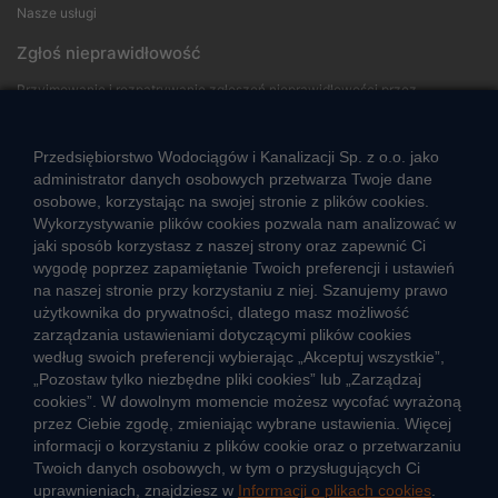
Nasze usługi
Zgłoś nieprawidłowość
Przyjmowanie i rozpatrywanie zgłoszeń nieprawidłowości przez
sygnalistów
Przedsiębiorstwo Wodociągów i Kanalizacji Sp. z o.o. jako
Strefa klienta
administrator danych osobowych przetwarza Twoje dane
osobowe, korzystając na swojej stronie z plików cookies.
Aktualności
Wykorzystywanie plików cookies pozwala nam analizować w
Informacja o jakości wody
jaki sposób korzystasz z naszej strony oraz zapewnić Ci
Informacje o przerwach w dostawie wody
wygodę poprzez zapamiętanie Twoich preferencji i ustawień
na naszej stronie przy korzystaniu z niej. Szanujemy prawo
Pogotowie wodociągowe
użytkownika do prywatności, dlatego masz możliwość
Jak oszczędzać wodę
zarządzania ustawieniami dotyczącymi plików cookies
Czego nie wrzucać do kanalizacji
według swoich preferencji wybierając „Akceptuj wszystkie”,
Jak unikać strat wody
„Pozostaw tylko niezbędne pliki cookies” lub „Zarządzaj
cookies”. W dowolnym momencie możesz wycofać wyrażoną
Nawyki eko-mieszkańca
przez Ciebie zgodę, zmieniając wybrane ustawienia. Więcej
informacji o korzystaniu z plików cookie oraz o przetwarzaniu
Dane kluczowe
Twoich danych osobowych, w tym o przysługujących Ci
uprawnieniach, znajdziesz w
Informacji o plikach cookies
.