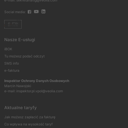
e-mail: sekretariattg@veolia.com
Social media:
Nasze E-usługi
iBOK
Tu możesz podać odczyt
SMS info
e-faktura
Inspektor Ochrony Danych Osobowych
Marcin Nawojski
e-mail:
inspektor.pl.vpol@veolia.com
Aktualne taryfy
Jak możesz zapłacić za fakturę
Co wpływa na wysokość taryf