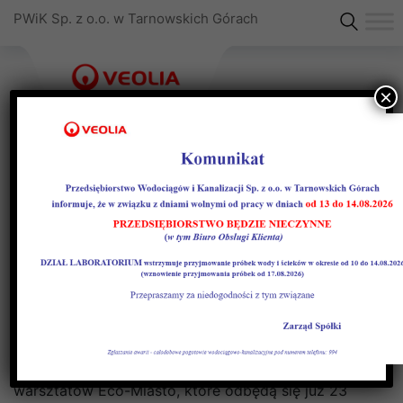
PWiK Sp. z o.o. w Tarnowskich Górach
×
ECO-MIASTO warsztaty
regionalne
W jaki sposób rozsądnie gospodarować wodą,
szczególnie w obszarach przemysłowych i jak
technologia może nas w tym wspierać – o tym
rozmawiać będą eksperci podczas regionalnych
warsztatów Eco-Miasto, które odbędą się już 23