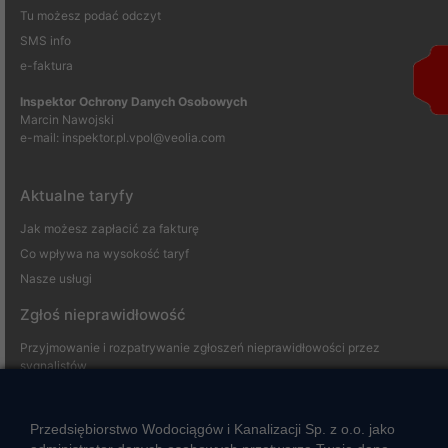
Tu możesz podać odczyt
SMS info
e-faktura
Inspektor Ochrony Danych Osobowych
Marcin Nawojski
e-mail:
inspektor.pl.vpol@veolia.com
Aktualne taryfy
Jak możesz zapłacić za fakturę
Co wpływa na wysokość taryf
Nasze usługi
Zgłoś nieprawidłowość
Przyjmowanie i rozpatrywanie zgłoszeń nieprawidłowości przez
sygnalistów
Strefa klienta
Przedsiębiorstwo Wodociągów i Kanalizacji Sp. z o.o. jako