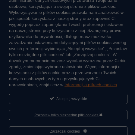
administrator danych osobowych przetwarza Twoje dane
Aktualności
osobowe, korzystając na swojej stronie z plików cookies.
Informacja o jakości wody
Wykorzystywanie plików cookies pozwala nam analizować w
Informacje o przerwach w dostawie wody
jaki sposób korzystasz z naszej strony oraz zapewnić Ci
wygodę poprzez zapamiętanie Twoich preferencji i ustawień
Pogotowie wodociągowe
na naszej stronie przy korzystaniu z niej. Szanujemy prawo
Jak oszczędzać wodę
użytkownika do prywatności, dlatego masz możliwość
Czego nie wrzucać do kanalizacji
zarządzania ustawieniami dotyczącymi plików cookies według
Jak unikać strat wody
swoich preferencji wybierając „Akceptuj wszystkie”, „Pozostaw
tylko niezbędne pliki cookies” lub „Zarządzaj cookies”. W
Nawyki eko-mieszkańca
dowolnym momencie możesz wycofać wyrażoną przez Ciebie
zgodę, zmieniając wybrane ustawienia. Więcej informacji o
Dane kluczowe
korzystaniu z plików cookie oraz o przetwarzaniu Twoich
danych osobowych, w tym o przysługujących Ci
Sieć wodociągowa i ujęcia wody
uprawnieniach, znajdziesz w
Informacji o plikach cookies
.
Oczyszczalnie ścieków
Jak kontrolujemy jakość wody i ścieków
Akceptuj wszystkie
Cyberbezpieczeństwo
Pozostaw tylko niezbędne pliki cookies
Zarządzaj cookies
Informacje
Sportowa Akademia Veolia