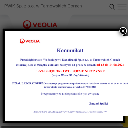
PWiK Sp. z o.o. w Tarnowskich Górach
×
Strefa defosfatacji
Wydzielony zbiornik lub część zbiornika służąca
prowadzeniu procesu defosfatacji.