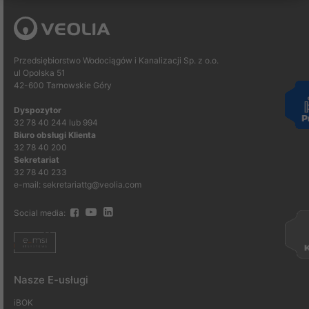
Przedsiębiorstwo Wodociągów i Kanalizacji Sp. z o.o.
ul Opolska 51
42-600 Tarnowskie Góry
Dyspozytor
32 78 40 244 lub 994
Biuro obsługi Klienta
32 78 40 200
Sekretariat
32 78 40 233
e-mail: sekretariattg@veolia.com
Social media:
Nasze E-usługi
iBOK