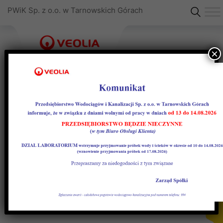
PWiK Sp. z o.o. w Tarnowskich Górach
×
Informacja Tarnowskie Góry
Informacja o jakości wody przeznaczonej do
spożycia przez ludzi
dostarczonej przez PWiK Sp. z o.o. w Tarnowskich
Górach mieszkańcom Gminy Tarnowskie
Tarnowskie_II kw_2026 Informacja jakość wody
Pobierz