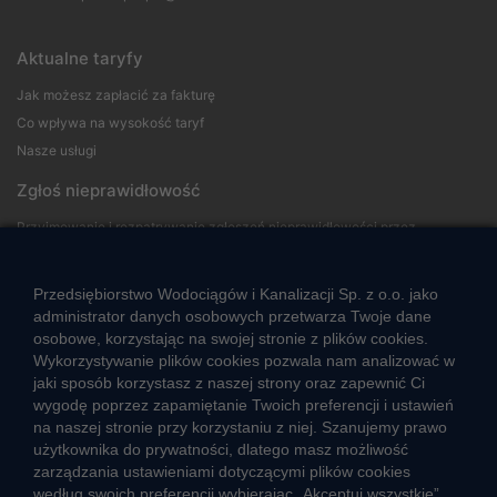
Aktualne taryfy
Jak możesz zapłacić za fakturę
Co wpływa na wysokość taryf
Nasze usługi
Zgłoś nieprawidłowość
Przyjmowanie i rozpatrywanie zgłoszeń nieprawidłowości przez
sygnalistów
Przedsiębiorstwo Wodociągów i Kanalizacji Sp. z o.o. jako
Strefa klienta
administrator danych osobowych przetwarza Twoje dane
osobowe, korzystając na swojej stronie z plików cookies.
Aktualności
Wykorzystywanie plików cookies pozwala nam analizować w
Informacja o jakości wody
jaki sposób korzystasz z naszej strony oraz zapewnić Ci
Informacje o przerwach w dostawie wody
wygodę poprzez zapamiętanie Twoich preferencji i ustawień
na naszej stronie przy korzystaniu z niej. Szanujemy prawo
Pogotowie wodociągowe
użytkownika do prywatności, dlatego masz możliwość
Jak oszczędzać wodę
zarządzania ustawieniami dotyczącymi plików cookies
Czego nie wrzucać do kanalizacji
według swoich preferencji wybierając „Akceptuj wszystkie”,