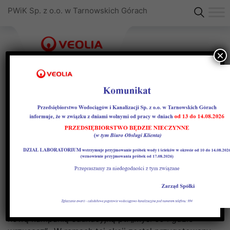
PWiK Sp. z o.o. w Tarnowskich Górach
×
„Myśl co i gdzie wrzucasz”
Wiele osób wciąż uważa, że toaleta, bądź studzienki
kanalizacyjne, to dobre miejsce, by wyrzucić
(pozbyć się) różnych śmieci. Czy śmieci w sieci to
dobry pomysł?
PWiK Sp. z o.o. w Tarnowskich Górach startuje z
nową kampanią edukacyjną pt. „Myśl co i gdzie