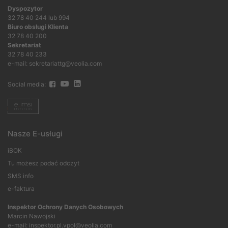
Dyspozytor
32 78 40 244 lub 994
Biuro obsługi Klienta
32 78 40 200
Sekretariat
32 78 40 233
e-mail: sekretariattg@veolia.com
Social media:
Nasze E-usługi
iBOK
Tu możesz podać odczyt
SMS info
e-faktura
Inspektor Ochrony Danych Osobowych
Marcin Nawojski
e-mail:
inspektor.pl.vpol@veolia.com