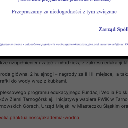
jalne, dzięki którym zrealizujesz szereg ciekawych i ważn
h na świecie i trendy globalne w kontekście zmian klimat
ch w regionie, ujęcie historyczne, wyzwania w regionie 
w skali lokalnej, jak zatrzymać wodę w naszym otoczeniu,
sób korzystać z wody, w jaki sposób jest dostarczana k
zystkich – młodzież, osoby dorosłe, ale także osoby star
kże uzupełnieniem zajęć z młodzieżą z zakresu edukacji kl
roda główna, 2 hulajnogi – nagrody za II i III miejsce, a t
arafki do wody wraz z kubkami.
mpleksowego programu edukacyjnego Fundacji Veolia Pols
ów Ziemi Tarnogórskiej. Inicjatywę wspiera PWiK w Tarno
rnowskich Górach, Urząd Miejski w Miasteczku Śląskim or
eolia.pl/aktualnosci/akademia-wodna