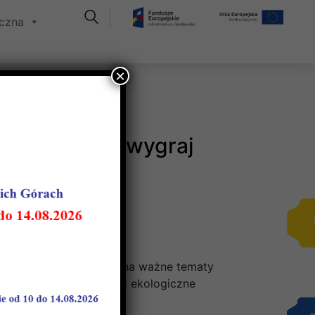
iczna
×
oją wiedzę i wygraj
osób przekazuje wiedzę na ważne tematy
wodzie, jak i promować ekologiczne