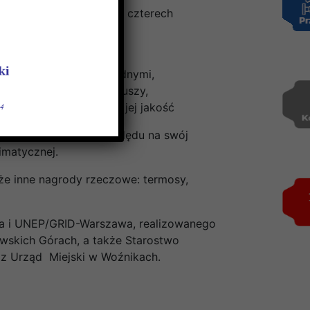
ych wyzwań, zawartych w czterech
u,
związane z zasobami wodnymi,
 żeby przeciwdziałać suszy,
ranówka i zapewniana jej jakość
sze i seniorów. Ze względu na swój
imatycznej.
akże inne nagrody rzeczowe: termosy,
ka i UNEP/GRID-Warszawa, realizowanego
wskich Górach, a także Starostwo
az Urząd Miejski w Woźnikach.