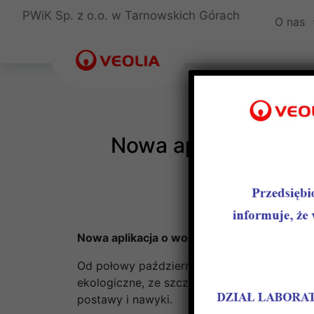
PWiK Sp. z o.o. w Tarnowskich Górach
O nas
Nowa aplikacja o wo
Nowa aplikacja o wodzie już dostępna– sp
Od połowy października można już korzysta
ekologiczne, ze szczególnym uwzględnieni
postawy i nawyki.