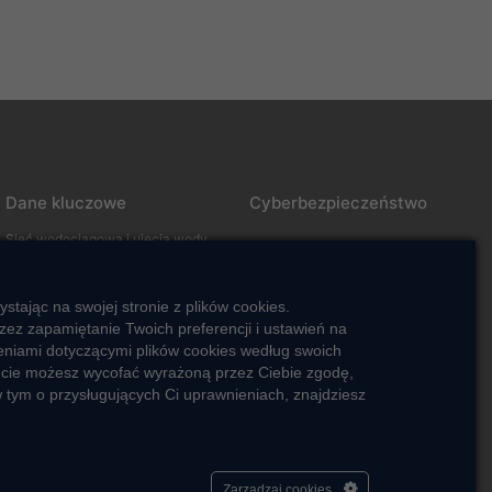
Dane kluczowe
Cyberbezpieczeństwo
Sieć wodociągowa i ujęcia wody
Oczyszczalnie ścieków
Jak kontrolujemy jakość wody i
tając na swojej stronie z plików cookies.
ścieków
ez zapamiętanie Twoich preferencji i ustawień na
ieniami dotyczącymi plików cookies według swoich
encie możesz wycofać wyrażoną przez Ciebie zgodę,
 tym o przysługujących Ci uprawnieniach, znajdziesz
Zarządzaj cookies