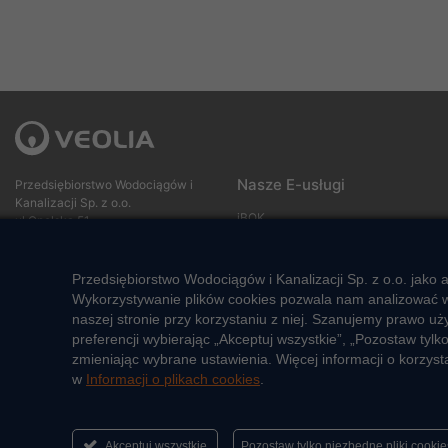
Nasze E-usługi
Przedsiębiorstwo Wodociągów i
Kanalizacji Sp. z o.o.
iBOK
ul Opolska 51
42-600 Tarnowskie Góry
Tu możesz podać odczyt
SMS info
Dyspozytor
Przedsiębiorstwo Wodociągów i Kanalizacji Sp. z o.o. jako
32 78 40 244 lub 994
e-faktura
Wykorzystywanie plików cookies pozwala nam analizować w 
Biuro obsługi Klienta
naszej stronie przy korzystaniu z niej. Szanujemy prawo 
32 78 40 200
Inspektor Ochrony Danych
preferencji wybierając „Akceptuj wszystkie”, „Pozostaw ty
Sekretariat
Osobowych
zmieniając wybrane ustawienia. Więcej informacji o korzys
32 78 40 233
Marcin Nawojski
w
Informacji o plikach cookies
.
e-mail: sekretariattg@veolia.com
e-mail:
inspektor.pl.vpol@veolia.com
Social media:
Akceptuj wszystkie
Pozostaw tylko niezbędne pliki cooki