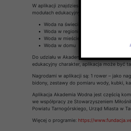
W aplikacji znajdziesz quizy i zadania spec
modułach edukacyjnych:
Woda na świecie – stan zasobów wodnyc
Woda w regionie – stan zasobów wodny
Woda w mieście – wpływ zmian klimatu 
Woda w domu – jak w zrównoważony spo
Do udziału w Akademii Wodnej zapraszamy ws
edukacyjny charakter, aplikacja może być ta
Nagrodami w aplikacji są: 1 rower – jako nag
bidony, zestawy do pomiaru wody, kubki, k
Aplikacja Akademia Wodna jest częścią ko
we współpracy ze Stowarzyszeniem Miłośnik
Powiatu Tarnogórskiego, Urząd Miasta w Ta
Więcej o programie:
https://www.fundacja.v