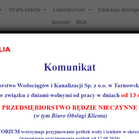
Strefa klienta
Laboratorium
Edukacja ekolog
Kontakt
IBOK
dzie już dostępna– sprawdź sw
nagrody
rawdź swoją wiedzę i wygraj nagrody
ć z nowej aplikacji „Akademia Wodna”, która w prosty sp
em zasobów wodnych. Jej zadaniem jest zarówno uczyć o 