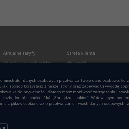
Aktualne taryfy
Strefa klienta
Jak możesz zapłacić za fakturę
Aktualności
Co wpływa na wysokość taryf
Informacja o jakości wody
Nasze usługi
Informacje o przerwach w
 administrator danych osobowych przetwarza Twoje dane osobowe, korzys
dostawie wody
jaki sposób korzystasz z naszej strony oraz zapewnić Ci wygodę poprz
Zgłoś nieprawidłowość
Pogotowie wodociągowe
użytkownika do prywatności, dlatego masz możliwość zarządzania ustaw
Jak oszczędzać wodę
Przyjmowanie i rozpatrywanie
lko niezbędne pliki cookies” lub „Zarządzaj cookies”. W dowolnym mom
zgłoszeń nieprawidłowości przez
taniu z plików cookie oraz o przetwarzaniu Twoich danych osobowych, w
Czego nie wrzucać do kanalizacji
sygnalistów
Jak unikać strat wody
Nawyki eko-mieszkańca
es