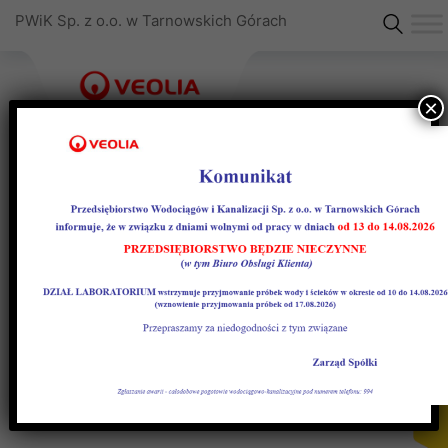
PWiK Sp. z o.o. w Tarnowskich Górach
×
Wniosek o wydanie
protokołu odbioru
końcowego
NOWY_wniosek_o_wydanie_protokołu_odbioru_końcowego
Pobierz