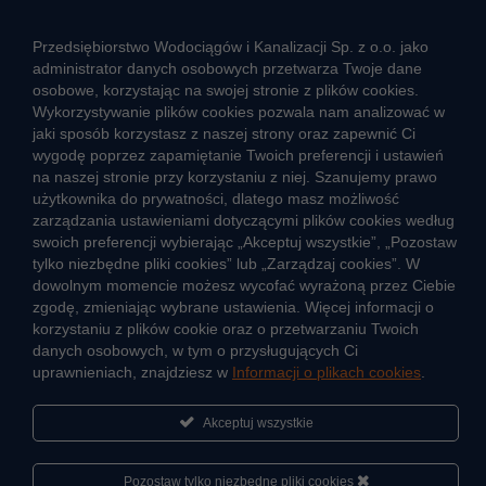
Strefa klienta
Przedsiębiorstwo Wodociągów i Kanalizacji Sp. z o.o. jako
administrator danych osobowych przetwarza Twoje dane
Aktualności
osobowe, korzystając na swojej stronie z plików cookies.
Informacja o jakości wody
Wykorzystywanie plików cookies pozwala nam analizować w
Informacje o przerwach w dostawie wody
jaki sposób korzystasz z naszej strony oraz zapewnić Ci
wygodę poprzez zapamiętanie Twoich preferencji i ustawień
Pogotowie wodociągowe
na naszej stronie przy korzystaniu z niej. Szanujemy prawo
Jak oszczędzać wodę
użytkownika do prywatności, dlatego masz możliwość
Czego nie wrzucać do kanalizacji
zarządzania ustawieniami dotyczącymi plików cookies według
Jak unikać strat wody
swoich preferencji wybierając „Akceptuj wszystkie”, „Pozostaw
tylko niezbędne pliki cookies” lub „Zarządzaj cookies”. W
Nawyki eko-mieszkańca
dowolnym momencie możesz wycofać wyrażoną przez Ciebie
zgodę, zmieniając wybrane ustawienia. Więcej informacji o
Dane kluczowe
korzystaniu z plików cookie oraz o przetwarzaniu Twoich
danych osobowych, w tym o przysługujących Ci
Sieć wodociągowa i ujęcia wody
uprawnieniach, znajdziesz w
Informacji o plikach cookies
.
Oczyszczalnie ścieków
Jak kontrolujemy jakość wody i ścieków
Akceptuj wszystkie
Cyberbezpieczeństwo
Pozostaw tylko niezbędne pliki cookies