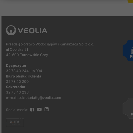
Przedsiębiorstwo Wodociągów i Kanalizacji Sp. z o.o.
ul Opolska 51
42-600 Tarnowskie Góry
Dyspozytor
32 78 40 244 lub 994
Biuro obsługi Klienta
32 78 40 200
Sekretariat
32 78 40 233
e-mail: sekretariattg@veolia.com
Social media: