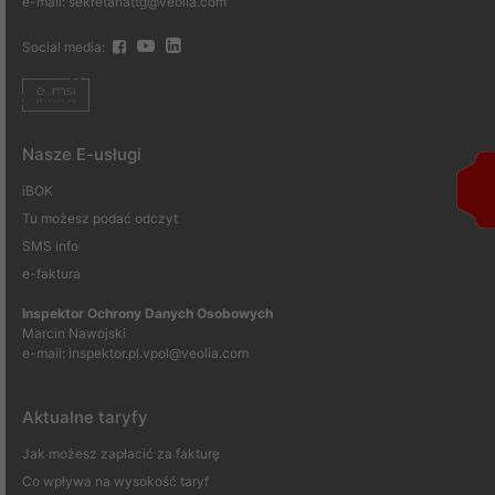
e-mail: sekretariattg@veolia.com
Social media:
Nasze E-usługi
iBOK
Tu możesz podać odczyt
SMS info
e-faktura
Inspektor Ochrony Danych Osobowych
Marcin Nawojski
e-mail:
inspektor.pl.vpol@veolia.com
Aktualne taryfy
Jak możesz zapłacić za fakturę
Co wpływa na wysokość taryf