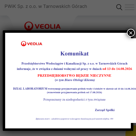
PWiK Sp. z o.o. w Tarnowskich Górach
×
Wniosek o wydanie
technicznych warunków
przyłączenia do sieci
wodociągowej i (lub)
kanalizacyjnej