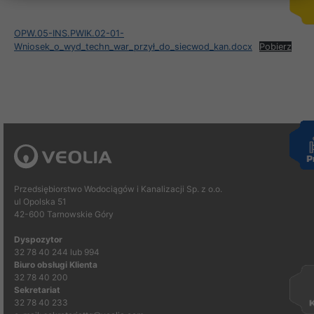
OPW.05-INS.PWIK.02-01-
Wniosek_o_wyd_techn_war_przył_do_siecwod_kan.docx
Pobierz
Przedsiębiorstwo Wodociągów i Kanalizacji Sp. z o.o.
ul Opolska 51
42-600 Tarnowskie Góry
Dyspozytor
32 78 40 244 lub 994
Biuro obsługi Klienta
32 78 40 200
Sekretariat
32 78 40 233