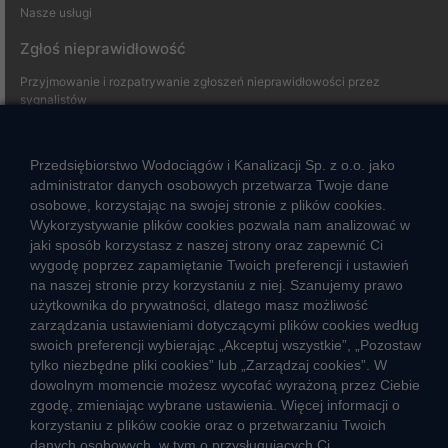
Nasze usługi
Zgłoś nieprawidłowość
Przyjmowanie i rozpatrywanie zgłoszeń nieprawidłowości przez
sygnalistów
Strefa klienta
Przedsiębiorstwo Wodociągów i Kanalizacji Sp. z o.o. jako
administrator danych osobowych przetwarza Twoje dane
Aktualności
osobowe, korzystając na swojej stronie z plików cookies.
Informacja o jakości wody
Wykorzystywanie plików cookies pozwala nam analizować w
Informacje o przerwach w dostawie wody
jaki sposób korzystasz z naszej strony oraz zapewnić Ci
wygodę poprzez zapamiętanie Twoich preferencji i ustawień
Pogotowie wodociągowe
na naszej stronie przy korzystaniu z niej. Szanujemy prawo
Jak oszczędzać wodę
użytkownika do prywatności, dlatego masz możliwość
Czego nie wrzucać do kanalizacji
zarządzania ustawieniami dotyczącymi plików cookies według
Jak unikać strat wody
swoich preferencji wybierając „Akceptuj wszystkie”, „Pozostaw
tylko niezbędne pliki cookies” lub „Zarządzaj cookies”. W
Nawyki eko-mieszkańca
dowolnym momencie możesz wycofać wyrażoną przez Ciebie
zgodę, zmieniając wybrane ustawienia. Więcej informacji o
Dane kluczowe
korzystaniu z plików cookie oraz o przetwarzaniu Twoich
danych osobowych, w tym o przysługujących Ci