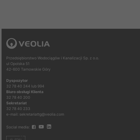
Przedsiębiorstwo Wodociągów i Kanalizacji Sp. z o.o.
ul Opolska 51
42-600 Tarnowskie Góry
Dyspozytor
32 78 40 244 lub 994
Biuro obsługi Klienta
32 78 40 200
Sekretariat
32 78 40 233
e-mail: sekretariattg@veolia.com
Social media: