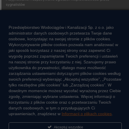
sygnalistów
Strefa klienta
Przedsiębiorstwo Wodociągów i Kanalizacji Sp. z o.o. jako
Aktualności
administrator danych osobowych przetwarza Twoje dane
Informacja o jakości wody
osobowe, korzystając na swojej stronie z plików cookies.
Wykorzystywanie plików cookies pozwala nam analizować w
Informacje o przerwach w dostawie wody
jaki sposób korzystasz z naszej strony oraz zapewnić Ci
Pogotowie wodociągowe
wygodę poprzez zapamiętanie Twoich preferencji i ustawień
Jak oszczędzać wodę
na naszej stronie przy korzystaniu z niej. Szanujemy prawo
Czego nie wrzucać do kanalizacji
użytkownika do prywatności, dlatego masz możliwość
zarządzania ustawieniami dotyczącymi plików cookies według
Jak unikać strat wody
swoich preferencji wybierając „Akceptuj wszystkie”, „Pozostaw
Nawyki eko-mieszkańca
tylko niezbędne pliki cookies” lub „Zarządzaj cookies”. W
dowolnym momencie możesz wycofać wyrażoną przez Ciebie
zgodę, zmieniając wybrane ustawienia. Więcej informacji o
Dane kluczowe
korzystaniu z plików cookie oraz o przetwarzaniu Twoich
Sieć wodociągowa i ujęcia wody
danych osobowych, w tym o przysługujących Ci
uprawnieniach, znajdziesz w
Informacji o plikach cookies
.
Oczyszczalnie ścieków
Jak kontrolujemy jakość wody i ścieków
Akceptuj wszystkie