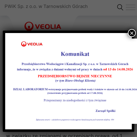
PWiK Sp. z o.o. w Tarnowskich Górach
×
Krajowy System e-Faktur
(KSeF)
Ważna informacja dotycząca sposobu fakturowania
od 1 lutego 2026 r. (KSeF)
w związku ze zmianami w przepisach prawa, od 1