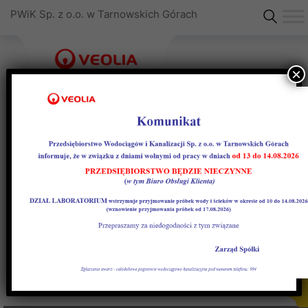
PWiK Sp. z o.o. w Tarnowskich Górach
×
Regulamin Miasteczko
Śląskie
RegulaminMiasteczko_
Pobierz