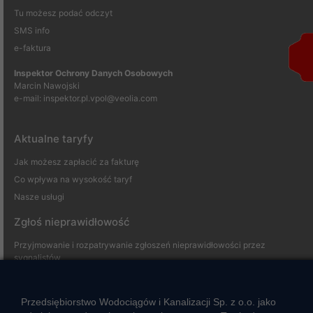
Tu możesz podać odczyt
SMS info
e-faktura
Inspektor Ochrony Danych Osobowych
Marcin Nawojski
e-mail:
inspektor.pl.vpol@veolia.com
Aktualne taryfy
Jak możesz zapłacić za fakturę
Co wpływa na wysokość taryf
Nasze usługi
Zgłoś nieprawidłowość
Przyjmowanie i rozpatrywanie zgłoszeń nieprawidłowości przez
sygnalistów
Strefa klienta
Przedsiębiorstwo Wodociągów i Kanalizacji Sp. z o.o. jako