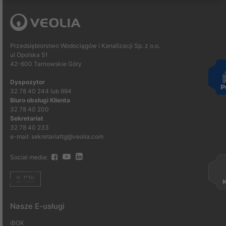
Przedsiębiorstwo Wodociągów i Kanalizacji Sp. z o.o.
ul Opolska 51
42-600 Tarnowskie Góry
Dyspozytor
32 78 40 244 lub 994
Biuro obsługi Klienta
32 78 40 200
Sekretariat
32 78 40 233
e-mail: sekretariattg@veolia.com
Social media:
Nasze E-usługi
iBOK