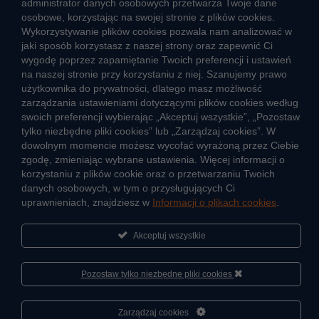
administrator danych osobowych przetwarza Twoje dane
Aktualności
osobowe, korzystając na swojej stronie z plików cookies.
Informacja o jakości wody
Wykorzystywanie plików cookies pozwala nam analizować w
Informacje o przerwach w dostawie wody
jaki sposób korzystasz z naszej strony oraz zapewnić Ci
wygodę poprzez zapamiętanie Twoich preferencji i ustawień
Pogotowie wodociągowe
na naszej stronie przy korzystaniu z niej. Szanujemy prawo
Jak oszczędzać wodę
użytkownika do prywatności, dlatego masz możliwość
Czego nie wrzucać do kanalizacji
zarządzania ustawieniami dotyczącymi plików cookies według
Jak unikać strat wody
swoich preferencji wybierając „Akceptuj wszystkie”, „Pozostaw
tylko niezbędne pliki cookies” lub „Zarządzaj cookies”. W
Nawyki eko-mieszkańca
dowolnym momencie możesz wycofać wyrażoną przez Ciebie
zgodę, zmieniając wybrane ustawienia. Więcej informacji o
Dane kluczowe
korzystaniu z plików cookie oraz o przetwarzaniu Twoich
danych osobowych, w tym o przysługujących Ci
Sieć wodociągowa i ujęcia wody
uprawnieniach, znajdziesz w
Informacji o plikach cookies
.
Oczyszczalnie ścieków
Jak kontrolujemy jakość wody i ścieków
Akceptuj wszystkie
Cyberbezpieczeństwo
Pozostaw tylko niezbędne pliki cookies
Zarządzaj cookies
Informacje
Sportowa Akademia Veolia