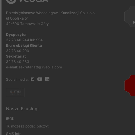
Przedsiębiorstwo Wodociągów i Kanalizacji Sp. z o.o.
ul Opolska 51
42-600 Tarnowskie Góry
Dyspozytor
32 78 40 244 lub 994
Biuro obsługi Klienta
32 78 40 200
Sekretariat
32 78 40 233
e-mail: sekretariattg@veolia.com
Social media:
Nasze E-usługi
iBOK
Tu możesz podać odczyt
SMS info