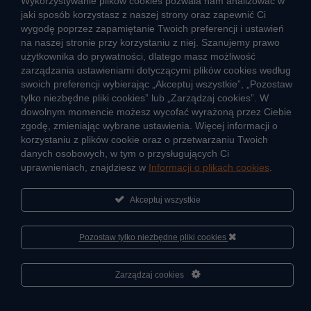
Wykorzystywanie plików cookies pozwala nam analizować w
Informacje o przerwach w dostawie wody
jaki sposób korzystasz z naszej strony oraz zapewnić Ci
Pogotowie wodociągowe
wygodę poprzez zapamiętanie Twoich preferencji i ustawień
na naszej stronie przy korzystaniu z niej. Szanujemy prawo
Jak oszczędzać wodę
użytkownika do prywatności, dlatego masz możliwość
Czego nie wrzucać do kanalizacji
zarządzania ustawieniami dotyczącymi plików cookies według
Jak unikać strat wody
swoich preferencji wybierając „Akceptuj wszystkie”, „Pozostaw
Nawyki eko-mieszkańca
tylko niezbędne pliki cookies” lub „Zarządzaj cookies”. W
dowolnym momencie możesz wycofać wyrażoną przez Ciebie
zgodę, zmieniając wybrane ustawienia. Więcej informacji o
Dane kluczowe
korzystaniu z plików cookie oraz o przetwarzaniu Twoich
danych osobowych, w tym o przysługujących Ci
Sieć wodociągowa i ujęcia wody
uprawnieniach, znajdziesz w
Informacji o plikach cookies
.
Oczyszczalnie ścieków
Jak kontrolujemy jakość wody i ścieków
Akceptuj wszystkie
Cyberbezpieczeństwo
Pozostaw tylko niezbędne pliki cookies
Informacje
Sportowa Akademia Veolia
Zarządzaj cookies
Fundacja Veolia Polska
Kontakt