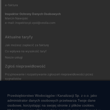
e-faktura
Inspektor Ochrony Danych Osobowych
Marcin Nawojski
e-mail:
inspektor.pl.vpol@veolia.com
Aktualne taryfy
Jak możesz zapłacić za fakturę
Co wpływa na wysokość taryf
Nasze usługi
Zgłoś nieprawidłowość
Przyjmowanie i rozpatrywanie zgłoszeń nieprawidłowości przez
sygnalistów
Strefa klienta
Przedsiębiorstwo Wodociągów i Kanalizacji Sp. z o.o. jako
administrator danych osobowych przetwarza Twoje dane
Aktualności
osobowe, korzystając na swojej stronie z plików cookies.
Informacja o jakości wody