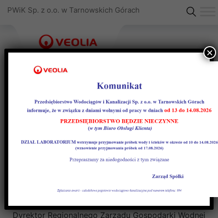
PWiK Sp. z o.o. w Tarnowskich Górach
×
Taryfa Woźniki
KOMUNIKAT
Zarządu Przedsiębiorstwa Wodociągów i
Kanalizacji Sp. z o.o.
w Tarnowskich Górach
informuje że
Dyrektor Regionalnego Zarządu Gospodarki Wodnej