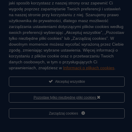
Informacje o przerwach w dostawie wody
jaki sposób korzystasz z naszej strony oraz zapewnić Ci
Pogotowie wodociągowe
wygodę poprzez zapamiętanie Twoich preferencji i ustawień
na naszej stronie przy korzystaniu z niej. Szanujemy prawo
Jak oszczędzać wodę
użytkownika do prywatności, dlatego masz możliwość
Czego nie wrzucać do kanalizacji
zarządzania ustawieniami dotyczącymi plików cookies według
Jak unikać strat wody
swoich preferencji wybierając „Akceptuj wszystkie”, „Pozostaw
Nawyki eko-mieszkańca
tylko niezbędne pliki cookies” lub „Zarządzaj cookies”. W
dowolnym momencie możesz wycofać wyrażoną przez Ciebie
zgodę, zmieniając wybrane ustawienia. Więcej informacji o
Dane kluczowe
korzystaniu z plików cookie oraz o przetwarzaniu Twoich
danych osobowych, w tym o przysługujących Ci
Sieć wodociągowa i ujęcia wody
uprawnieniach, znajdziesz w
Informacji o plikach cookies
.
Oczyszczalnie ścieków
Jak kontrolujemy jakość wody i ścieków
Akceptuj wszystkie
Cyberbezpieczeństwo
Pozostaw tylko niezbędne pliki cookies
Informacje
Sportowa Akademia Veolia
Zarządzaj cookies
Fundacja Veolia Polska
Kontakt