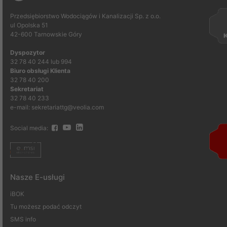
Przedsiębiorstwo Wodociągów i Kanalizacji Sp. z o.o.
ul Opolska 51
42-600 Tarnowskie Góry
Dyspozytor
32 78 40 244 lub 994
Biuro obsługi Klienta
32 78 40 200
Sekretariat
32 78 40 233
e-mail: sekretariattg@veolia.com
Social media:
Nasze E-usługi
iBOK
Tu możesz podać odczyt
SMS info