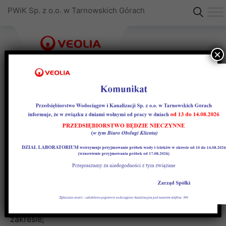
PWiK Sp. z o.o. w Tarnowskich Górach
×
Współpraca z
deweloperami
Współpraca z deweloperami przy realizacji
inwestycji wodno-kanalizacyjnych
Przy realizacji inwestycji wodno-kanalizacjnych, na
życzenie Klienta, Przedsiębiorstwo służy pomocą w
zakresie;