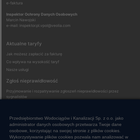
e-faktura
Inspektor Ochrony Danych Osobowych
Marcin Nawojski
e-mail:
inspektor.pl.vpol@veolia.com
Aktualne taryfy
Jak możesz zapłacić za fakturę
Co wpływa na wysokość taryf
Nasze usługi
Zgłoś nieprawidłowość
Przyjmowanie i rozpatrywanie zgłoszeń nieprawidłowości przez
sygnalistów
Strefa klienta
Przedsiębiorstwo Wodociągów i Kanalizacji Sp. z o.o. jako
administrator danych osobowych przetwarza Twoje dane
Aktualności
osobowe, korzystając na swojej stronie z plików cookies.
Informacja o jakości wody
Wykorzystywanie plików cookies pozwala nam analizować w