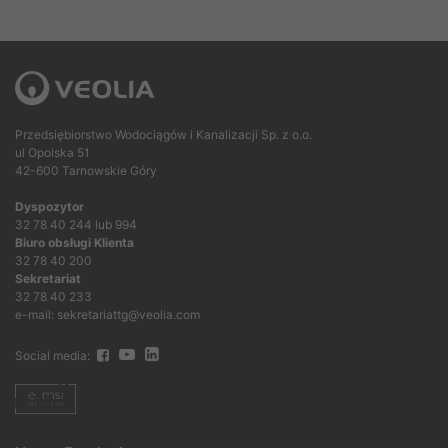
Przedsiębiorstwo Wodociągów i Kanalizacji Sp. z o.o.
ul Opolska 51
42-600 Tarnowskie Góry
Dyspozytor
32 78 40 244 lub 994
Biuro obsługi Klienta
32 78 40 200
Sekretariat
32 78 40 233
e-mail: sekretariattg@veolia.com
Social media: