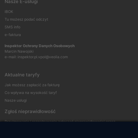
Nasze E-usługi
iBOK
Tu możesz podać odczyt
SMS info
e-faktura
Inspektor Ochrony Danych Osobowych
Marcin Nawojski
e-mail:
inspektor.pl.vpol@veolia.com
Aktualne taryfy
Jak możesz zapłacić za fakturę
Co wpływa na wysokość taryf
Nasze usługi
Zgłoś nieprawidłowość
Przyjmowanie i rozpatrywanie zgłoszeń nieprawidłowości przez
sygnalistów