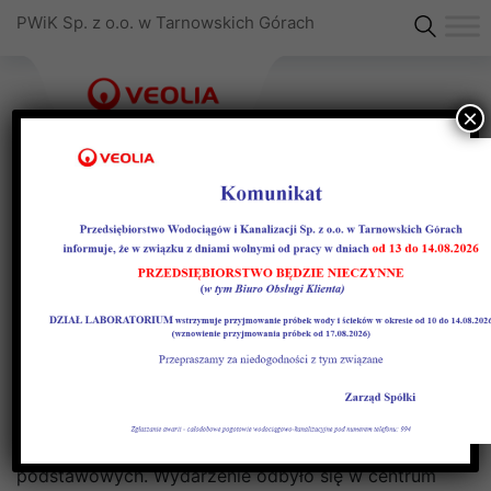
PWiK Sp. z o.o. w Tarnowskich Górach
×
Światowy Dzień Wody w
Maszynowni Żywiołów
Z okazji Światowego Dnia Wody, PWiK w
Tarnowskich Górach wspólnie ze Stowarzyszeniem
Miłośników Ziemi Tarnogórskiej zorganizowało
warsztaty edukacyjne dla uczniów szkół
podstawowych. Wydarzenie odbyło się w centrum