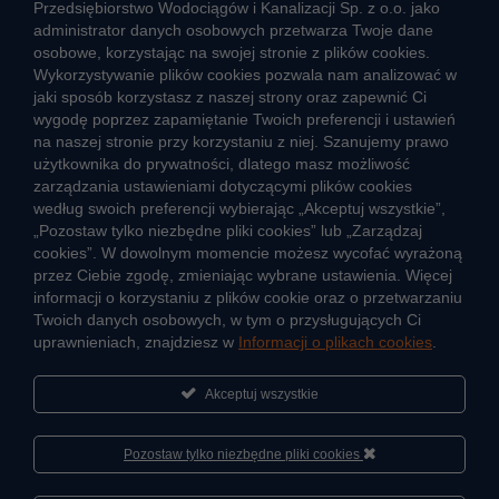
Przedsiębiorstwo Wodociągów i Kanalizacji Sp. z o.o. jako
Strefa klienta
administrator danych osobowych przetwarza Twoje dane
osobowe, korzystając na swojej stronie z plików cookies.
Aktualności
Wykorzystywanie plików cookies pozwala nam analizować w
Informacja o jakości wody
jaki sposób korzystasz z naszej strony oraz zapewnić Ci
Informacje o przerwach w dostawie wody
wygodę poprzez zapamiętanie Twoich preferencji i ustawień
na naszej stronie przy korzystaniu z niej. Szanujemy prawo
Pogotowie wodociągowe
użytkownika do prywatności, dlatego masz możliwość
Jak oszczędzać wodę
zarządzania ustawieniami dotyczącymi plików cookies
Czego nie wrzucać do kanalizacji
według swoich preferencji wybierając „Akceptuj wszystkie”,
Jak unikać strat wody
„Pozostaw tylko niezbędne pliki cookies” lub „Zarządzaj
cookies”. W dowolnym momencie możesz wycofać wyrażoną
Nawyki eko-mieszkańca
przez Ciebie zgodę, zmieniając wybrane ustawienia. Więcej
informacji o korzystaniu z plików cookie oraz o przetwarzaniu
Twoich danych osobowych, w tym o przysługujących Ci
Dane kluczowe
uprawnieniach, znajdziesz w
Informacji o plikach cookies
.
Sieć wodociągowa i ujęcia wody
Oczyszczalnie ścieków
Akceptuj wszystkie
Jak kontrolujemy jakość wody i ścieków
Pozostaw tylko niezbędne pliki cookies
Cyberbezpieczeństwo