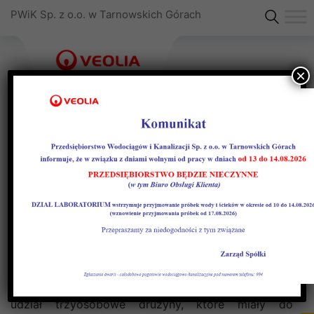
PWiK Sp. z o.o. w Tarnowskich Górach
×
VII sportowy eko-turniej
Impreza odbyła się 19 października w Tarnogórskim
Centrum Kultury i została zorganizowana w ramach
Rocznego Programu Edukacji Ekologicznej Gminy
Tarnowskie Góry na 2016 r. W turnieju uczestniczyła
młodzież z 11 tarnogórskich szkół podstawowych i
gimnazjalnych. W zmaganiach turniejowych brały
udział trzyosobowe drużyny, które miały do