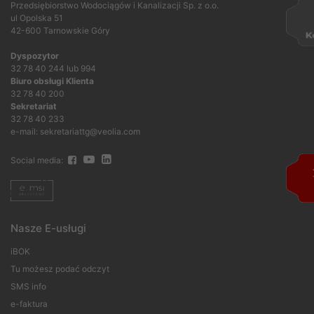
Przedsiębiorstwo Wodociągów i Kanalizacji Sp. z o.o.
ul Opolska 51
42-600 Tarnowskie Góry
Dyspozytor
32 78 40 244 lub 994
Biuro obsługi Klienta
32 78 40 200
Sekretariat
32 78 40 233
e-mail: sekretariattg@veolia.com
Social media:
Nasze E-usługi
iBOK
Tu możesz podać odczyt
SMS info
e-faktura