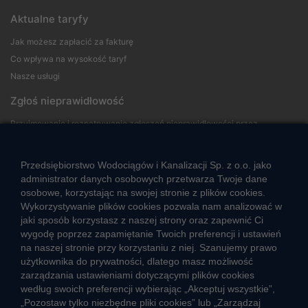
Aktualne taryfy
Jak możesz zapłacić za fakturę
Co wpływa na wysokość taryf
Nasze usługi
Zgłoś nieprawidłowość
Przyjmowanie i rozpatrywanie zgłoszeń nieprawidłowości przez
sygnalistów
Przedsiębiorstwo Wodociągów i Kanalizacji Sp. z o.o. jako
Strefa klienta
administrator danych osobowych przetwarza Twoje dane
osobowe, korzystając na swojej stronie z plików cookies.
Aktualności
Wykorzystywanie plików cookies pozwala nam analizować w
Informacja o jakości wody
jaki sposób korzystasz z naszej strony oraz zapewnić Ci
Informacje o przerwach w dostawie wody
wygodę poprzez zapamiętanie Twoich preferencji i ustawień
na naszej stronie przy korzystaniu z niej. Szanujemy prawo
Pogotowie wodociągowe
użytkownika do prywatności, dlatego masz możliwość
Jak oszczędzać wodę
zarządzania ustawieniami dotyczącymi plików cookies
Czego nie wrzucać do kanalizacji
według swoich preferencji wybierając „Akceptuj wszystkie”,
Jak unikać strat wody
„Pozostaw tylko niezbędne pliki cookies” lub „Zarządzaj