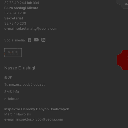
32 78 40 244 lub 994
Biuro obsługi Klienta
32 78 40 200
Sekretariat
32 78 40 233
e-mail: sekretariattg@veolia.com
Social media:
Nasze E-usługi
iBOK
Tu możesz podać odczyt
SMS info
e-faktura
Inspektor Ochrony Danych Osobowych
Marcin Nawojski
e-mail:
inspektor.pl.vpol@veolia.com