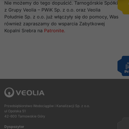
Nie możemy do tego dopuścić. Tarnogórskie Spółki
z Grupy Veolia – PWiK Sp. z o.o. oraz Veolia
Południe Sp. z o.o. już włączyły się do pomocy, Was
również zapraszamy do wsparcia Zabytkowej
Kopalni Srebra na
Patronite.
Przedsiębiorstwo Wodociągów i Kanalizacji Sp. z o.o.
ul Opolska 51
42-600 Tarnowskie Góry
Dyspozytor