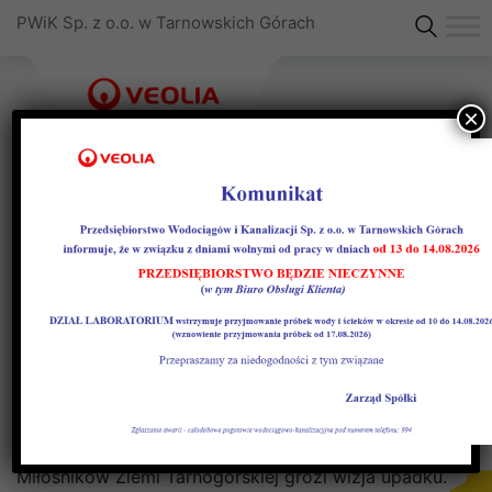
PWiK Sp. z o.o. w Tarnowskich Górach
×
Wspieramy Zabytkową
Kopalnię Srebra
Nie pozostajemy obojętni na sytuację Zabytkowej
Kopalni Srebra – tarnogórskiego obiektu UNESCO.
Okres pandemii i lockdownu sprawił, że Kopalni
Srebra zarządzanej przez Stowarzyszenie
Miłośników Ziemi Tarnogórskiej grozi wizja upadku.