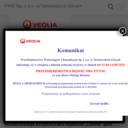
PWiK Sp. z o.o. w Tarnowskich Górach
×
„Leśna” – mała
oczyszczalnia ścieków z
maksymalnym efektem
ekologicznym
Modernizacja oczyszczalni ścieków „Leśna” jest