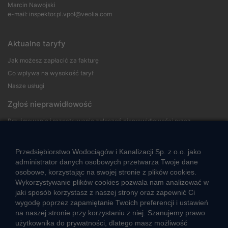
Marcin Nawojski
e-mail:
inspektor.pl.vpol@veolia.com
Aktualne taryfy
Jak możesz zapłacić za fakturę
Co wpływa na wysokość taryf
Nasze usługi
Zgłoś nieprawidłowość
Przyjmowanie i rozpatrywanie zgłoszeń nieprawidłowości przez
sygnalistów
Przedsiębiorstwo Wodociągów i Kanalizacji Sp. z o.o. jako
Strefa klienta
administrator danych osobowych przetwarza Twoje dane
osobowe, korzystając na swojej stronie z plików cookies.
Aktualności
Wykorzystywanie plików cookies pozwala nam analizować w
Informacja o jakości wody
jaki sposób korzystasz z naszej strony oraz zapewnić Ci
Informacje o przerwach w dostawie wody
wygodę poprzez zapamiętanie Twoich preferencji i ustawień
na naszej stronie przy korzystaniu z niej. Szanujemy prawo
Pogotowie wodociągowe
użytkownika do prywatności, dlatego masz możliwość
Jak oszczędzać wodę