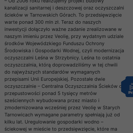
– Od 2006 roku realizujemy projekt budowy
kanalizacji sanitarnej i deszczowej oraz oczyszczalni
ścieków w Tarnowskich Górach. To przedsięwzięcie
warte ponad 300 mln zł. Teraz do naszych
inwestycji dołączyło ważne zadanie zrealizowane w
naszym imieniu przez Veolię, przy wydatnym udziale
środków Wojewódzkiego Funduszu Ochrony
Środowiska i Gospodarki Wodnej, czyli modernizacja
oczyszczalni Leśna w Strzybnicy. Leśna to ostatnia
oczyszczalnia, którą doprowadziliśmy w tej chwili
do najwyższych standardów wymaganych
przepisami Unii Europejskiej. Pozostałe dwie
oczyszczalnie – Centralna Oczyszczalnia Ścieków o
przepustowości ponad 5 tysięcy metrów
sześciennych wybudowana przez miasto i
zmodernizowana wcześniej przez Veolię w Starych
Tarnowicach wymagane parametry spełniają już od
kilku lat. Uregulowanie gospodarki wodno –
ściekowej w mieście to przedsięwzięcie, które ma